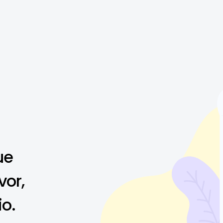
ue
vor,
io.