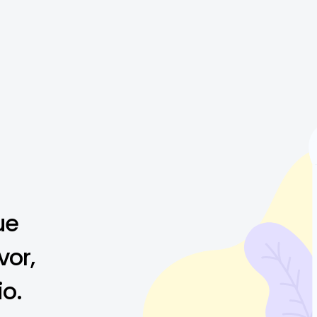
ue
vor,
io.