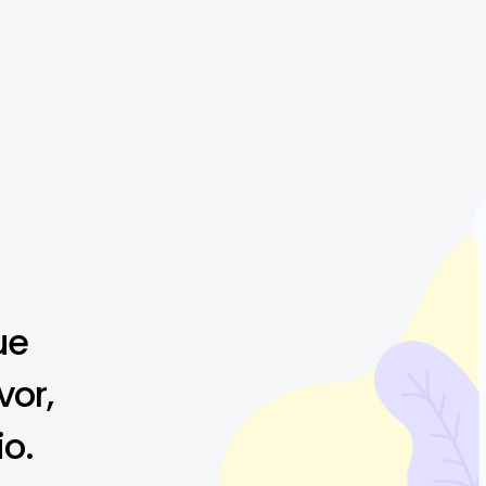
ue
vor,
io.