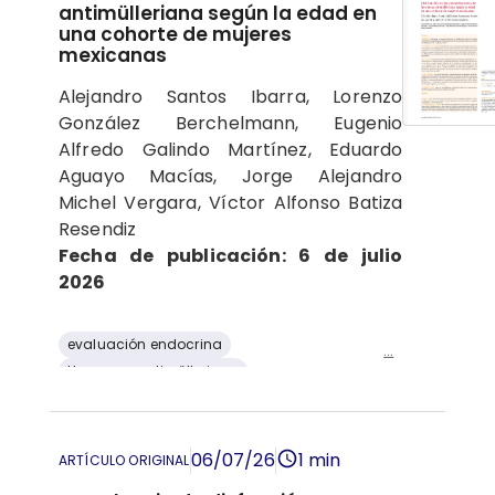
antimülleriana según la edad en
una cohorte de mujeres
mexicanas
Alejandro Santos Ibarra, Lorenzo
González Berchelmann, Eugenio
Alfredo Galindo Martínez, Eduardo
Aguayo Macías, Jorge Alejandro
Michel Vergara, Víctor Alfonso Batiza
Resendiz
Fecha de publicación: 6 de julio
2026
evaluación endocrina
...
Hormona antimülleriana
inmunoensayo de electroquimioluminiscencia
análisis percentilar
06/07/26
1 min
ARTÍCULO ORIGINAL