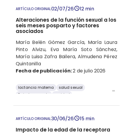
Estudios de casos y controles
02/07/26
12 min
ARTÍCULO ORIGINAL
Alteraciones de la función sexual a los
seis meses posparto y factores
asociados
María Belén Gómez García, María Laura
Pinto Alvizu, Eva María Soto Sánchez,
María Luisa Zafra Bailera, Almudena Pérez
Quintanilla
Fecha de publicación:
2 de julio 2026
lactancia materna
salud sexual
...
Periodo posparto
paridad
salud de la mujer
30/06/26
15 min
ARTÍCULO ORIGINAL
Impacto de la edad de la receptora