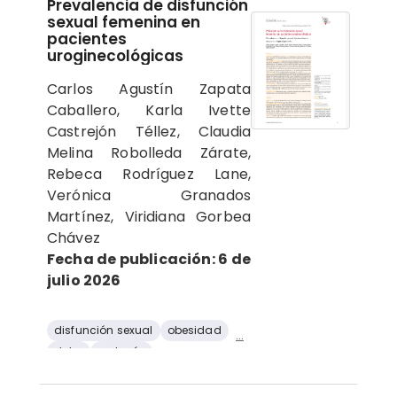
Prevalencia de disfunción
sexual femenina en
pacientes
uroginecológicas
Carlos Agustín Zapata
Caballero, Karla Ivette
Castrejón Téllez, Claudia
Melina Robolleda Zárate,
Rebeca Rodríguez Lane,
Verónica Granados
Martínez, Viridiana Gorbea
Chávez
Fecha de publicación: 6 de
julio 2026
disfunción sexual
obesidad
...
dolor
urología
disfunción orgásmica
deseo sexual hipoactivo