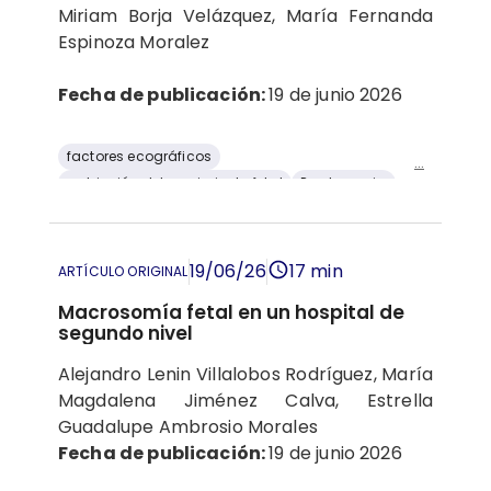
Miriam Borja Velázquez, María Fernanda
Espinoza Moralez
Fecha de publicación:
19 de junio 2026
factores ecográficos
...
restricción del crecimiento fetal
Preclampsia
primer trimestre
factores maternos
prevención
ácido acetil salicílico
19/06/26
17 min
ARTÍCULO ORIGINAL
Macrosomía fetal en un hospital de
segundo nivel
Alejandro Lenin Villalobos Rodríguez, María
Magdalena Jiménez Calva, Estrella
Guadalupe Ambrosio Morales
Fecha de publicación:
19 de junio 2026