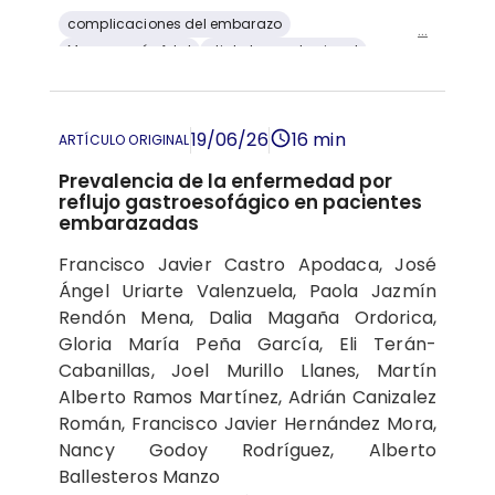
complicaciones del embarazo
...
Macrosomía fetal
diabetes gestacional
peso al nacer
19/06/26
16 min
ARTÍCULO ORIGINAL
Prevalencia de la enfermedad por
reflujo gastroesofágico en pacientes
embarazadas
Francisco Javier Castro Apodaca, José
Ángel Uriarte Valenzuela, Paola Jazmín
Rendón Mena, Dalia Magaña Ordorica,
Gloria María Peña García, Eli Terán-
Cabanillas, Joel Murillo Llanes, Martín
Alberto Ramos Martínez, Adrián Canizalez
Román, Francisco Javier Hernández Mora,
Nancy Godoy Rodríguez, Alberto
Ballesteros Manzo