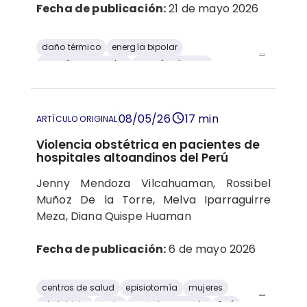
Fecha de publicación:
21 de mayo 2026
daño térmico
energía bipolar
...
energía monopolar
energía plasma
estudio transversal
Resectoscopia
08/05/26
17 min
ARTÍCULO ORIGINAL
Violencia obstétrica en pacientes de
hospitales altoandinos del Perú
Jenny Mendoza Vilcahuaman, Rossibel
Muñoz De la Torre, Melva Iparraguirre
Meza, Diana Quispe Huaman
Fecha de publicación:
6 de mayo 2026
centros de salud
episiotomía
mujeres
...
obstetricia
parto
periodo posparto
Perú