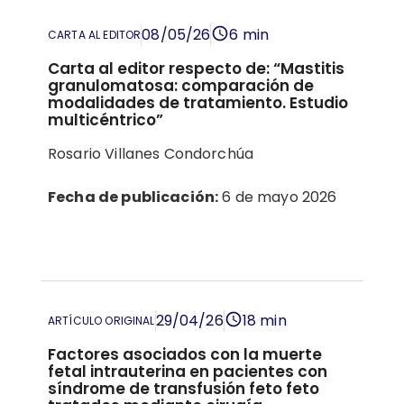
historias clínicas electrónicas
hospital público
oclusión tubaria bilateral
08/05/26
6 min
CARTA AL EDITOR
preferencias anticonceptivas posparto
Carta al editor respecto de: “Mastitis
granulomatosa: comparación de
modalidades de tratamiento. Estudio
multicéntrico”
Rosario Villanes Condorchúa
Fecha de publicación:
6 de mayo 2026
29/04/26
18 min
ARTÍCULO ORIGINAL
Factores asociados con la muerte
fetal intrauterina en pacientes con
síndrome de transfusión feto feto