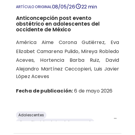
08/05/26
22 min
ARTÍCULO ORIGINAL
Anticoncepción post evento
obstétrico en adolescentes del
occidente de México
América Aime Corona Gutiérrez,
Eva
Elizabet Camarena Pulido,
Mireya Robledo
Aceves,
Hortencia Barba Ruiz,
David
Alejandro Martínez Ceccopieri,
Luis Javier
López Aceves
Fecha de publicación:
6 de mayo 2026
Adolescentes
...
dispositivo intrauterino de levonorgestr
embarazo
etonogestrel