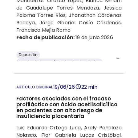
Montserrat Orozco López, Blanca Miriam
de Guadalupe Torres Mendoza, Jessica
Paloma Torres Ríos, Jhonathan Cárdenas
Bedoya, Jorge Gabriel Cosío Cárdenas,
Francisco Mejía Romo
Fecha de publicación:
19 de junio 2026
Depresión
...
Escala de Depresión Postparto de Edimbur
factor neurotrófico derivado del cerebro
alfametildopa
19/06/26
22 min
ARTÍCULO ORIGINAL
Factores asociados con el fracaso
profiláctico con ácido acetilsalicílico
en pacientes con alto riesgo de
insuficiencia placentaria
Luis Eduardo Ortega Luna, Arely Peñaloza
Nolasco, Flor Gabriela Lucas Cristóbal,