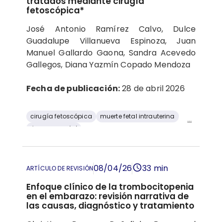
tratados mediante cirugía
fetoscópica*
José Antonio Ramírez Calvo, Dulce
Guadalupe Villanueva Espinoza, Juan
Manuel Gallardo Gaona, Sandra Acevedo
Gallegos, Diana Yazmín Copado Mendoza
Fecha de publicación:
28 de abril 2026
cirugía fetoscópica
muerte fetal intrauterina
...
riesgo prenatal
Síndrome de transfusión feto-fetal
08/04/26
33 min
ARTÍCULO DE REVISIÓN
Enfoque clínico de la trombocitopenia
en el embarazo: revisión narrativa de
las causas, diagnóstico y tratamiento