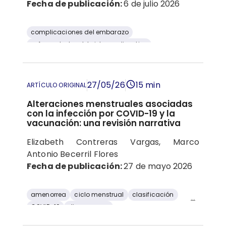
Fecha de publicación:
6 de julio 2026
complicaciones del embarazo
enfermedades del sistema digestivo
Enfermedad por reflujo gastroesofágico
27/05/26
15 min
ARTÍCULO ORIGINAL
Alteraciones menstruales asociadas
con la infección por COVID-19 y la
vacunación: una revisión narrativa
Elizabeth Contreras Vargas, Marco
Antonio Becerril Flores
Fecha de publicación:
27 de mayo 2026
amenorrea
ciclo menstrual
clasificación
...
COVID-19
dismenorrea
Infección por SARS-CoV-2
menorragia