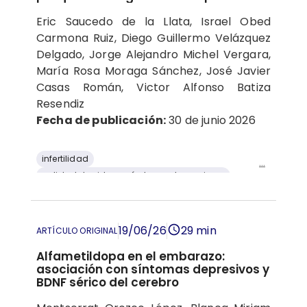
Eric Saucedo de la Llata, Israel Obed
Carmona Ruiz, Diego Guillermo Velázquez
Delgado, Jorge Alejandro Michel Vergara,
María Rosa Moraga Sánchez, José Javier
Casas Román, Victor Alfonso Batiza
Resendiz
Fecha de publicación:
30 de junio 2026
infertilidad
...
calidad de vida en síndrome de ovario po
criterios de Rotterdam
fenotipos de síndrome de ovario poliquís
PCOSQ
Síndrome de ovario poliquístico
19/06/26
29 min
ARTÍCULO ORIGINAL
Alfametildopa en el embarazo:
asociación con síntomas depresivos y
BDNF sérico del cerebro