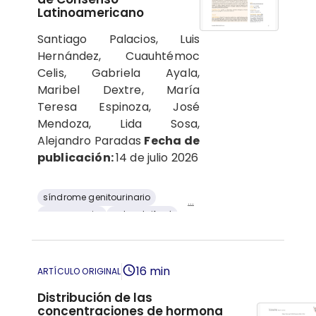
Latinoamericano
Santiago Palacios, Luis
Hernández, Cuauhtémoc
Celis, Gabriela Ayala,
Maribel Dextre, María
Teresa Espinoza, José
Mendoza, Lida Sosa,
Alejandro Paradas
Fecha de
publicación:
14 de julio 2026
síndrome genitourinario
...
menopausia
colecalciferol
osteoporosis
calcifediol
embarazo
piso pélvico
Vitamina D
16 min
ARTÍCULO ORIGINAL
Distribución de las
concentraciones de hormona