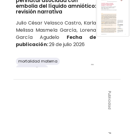
perinatal asociada con
embolia del líquido amniótico:
revisión narrativa
Julio César Velasco Castro, Karla
Melissa Masmela García, Lorena
García Agudelo
Fecha de
publicación:
29 de julio 2026
mortalidad materna
...
paro cardiaco
Embolia de líquido amniótico
coagulación intravascular diseminada
mortalidad perinatal
Publicidad