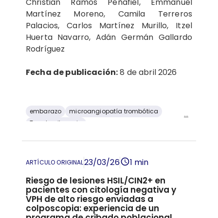
Christian Ramos Peñafiel, Emmanuel
Martínez Moreno, Camila Terreros
Palacios, Carlos Martínez Murillo, Itzel
Huerta Navarro, Adán Germán Gallardo
Rodríguez
Fecha de publicación:
8 de abril 2026
embarazo
microangiopatía trombótica
...
Trombocitopenia
trombocitopenia inmunitaria
23/03/26
1 min
ARTÍCULO ORIGINAL
Riesgo de lesiones HSIL/CIN2+ en
pacientes con citología negativa y
VPH de alto riesgo enviadas a
colposcopia: experiencia de un
programa de cribado poblacional