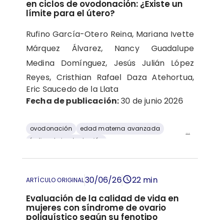
en ciclos de ovodonación: ¿Existe un
límite para el útero?
Rufino García-Otero Reina,
Mariana Ivette
Márquez Álvarez,
Nancy Guadalupe
Medina Domínguez,
Jesús Julián López
Reyes, Cristhian Rafael Daza Atehortua,
Eric Saucedo de la Llata
Fecha de publicación:
30 de junio 2026
ovodonación
edad materna avanzada
...
índice de implantación
resultados reproductivos
Edad materna
30/06/26
22 min
ARTÍCULO ORIGINAL
Evaluación de la calidad de vida en
mujeres con síndrome de ovario
poliquístico según su fenotipo