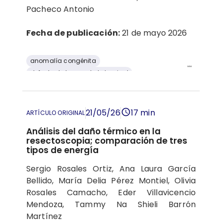
Pacheco Antonio
Fecha de publicación:
21 de mayo 2026
anomalía congénita
...
defecto de la pared abdominal
diagnóstico prenatal
Gastrosquisis
ultrasonografía
21/05/26
17 min
ARTÍCULO ORIGINAL
Análisis del daño térmico en la
resectoscopia; comparación de tres
tipos de energía
Sergio Rosales Ortiz, Ana Laura García
Bellido, María Delia Pérez Montiel, Olivia
Rosales Camacho, Eder Villavicencio
Mendoza, Tammy Na Shieli Barrón
Martínez