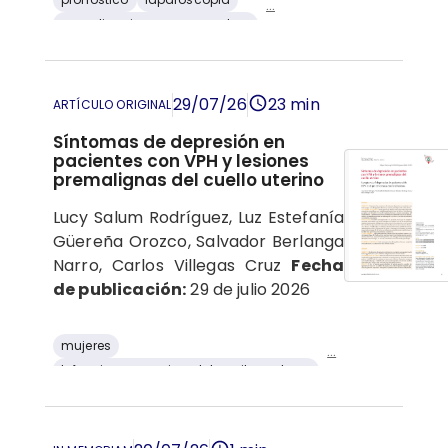
...
complicaciones posoperatorias
embarazo ectópico
Embarazo
cirugía
pérdida sanguínea
29/07/26
23 min
ARTÍCULO ORIGINAL
Síntomas de depresión en
pacientes con VPH y lesiones
premalignas del cuello uterino
Lucy Salum Rodríguez, Luz Estefanía
Güereña Orozco, Salvador Berlanga
Narro, Carlos Villegas Cruz
Fecha
de publicación:
29 de julio 2026
mujeres
...
Infecciones por virus del papiloma humano
neoplasia intraepitelial cervical
depresión
salud mental