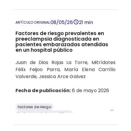
predominio
prevalencia
privacidad
Violencia
08/05/26
21 min
ARTÍCULO ORIGINAL
Factores de riesgo prevalentes en
preeclampsia diagnosticada en
pacientes embarazadas atendidas
en un hospital público
Juan de Dios Rojas La Torre,
Mitrídates
Félix Feijoo Parra, María Elena Carrillo
Valverde, Jessica Arce Galvez
Fecha de publicación:
6 de mayo 2026
factores de riesgo
...
factores sociodemográficos
índice de masa corporal
mujeres embarazadas
Perú
Preeclampsia