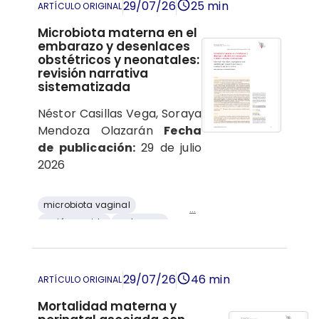
29/07/26
25 min
ARTÍCULO ORIGINAL
Microbiota materna en el
embarazo y desenlaces
obstétricos y neonatales:
revisión narrativa
sistematizada
Néstor Casillas Vega, Soraya
Mendoza Olazarán
Fecha
de publicación:
29 de julio
2026
microbiota vaginal
...
recién nacido
embarazo
parto pretérmino
Microbiota
29/07/26
46 min
ARTÍCULO ORIGINAL
Mortalidad materna y