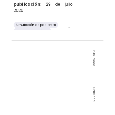
publicación:
29 de julio
2026
Simulación de pacientes
...
competencia clínica
evaluación educativa
educación médica
parto
Publicidad
Publicidad