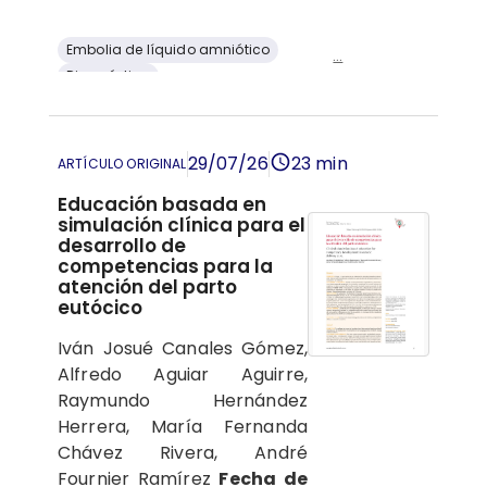
Embolia de líquido amniótico
...
Diagnóstico
Coagulación intravascular diseminada
Complicaciones del embarazo
factores de riesgo
29/07/26
23 min
ARTÍCULO ORIGINAL
Educación basada en
simulación clínica para el
desarrollo de
competencias para la
atención del parto
eutócico
Iván Josué Canales Gómez,
Alfredo Aguiar Aguirre,
Raymundo Hernández
Herrera, María Fernanda
Chávez Rivera, André
Fournier Ramírez
Fecha de