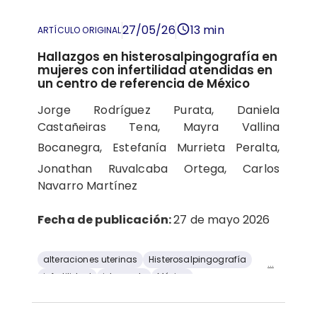
vacunación
27/05/26
13 min
ARTÍCULO ORIGINAL
Hallazgos en histerosalpingografía en
mujeres con infertilidad atendidas en
un centro de referencia de México
Jorge Rodríguez Purata, Daniela
Castañeiras Tena, Mayra Vallina
Bocanegra,
Estefanía Murrieta Peralta,
Jonathan Ruvalcaba Ortega,
Carlos
Navarro Martínez
Fecha de publicación:
27 de mayo 2026
alteraciones uterinas
Histerosalpingografía
...
infertilidad
istmocele
México
trompa de Falopio