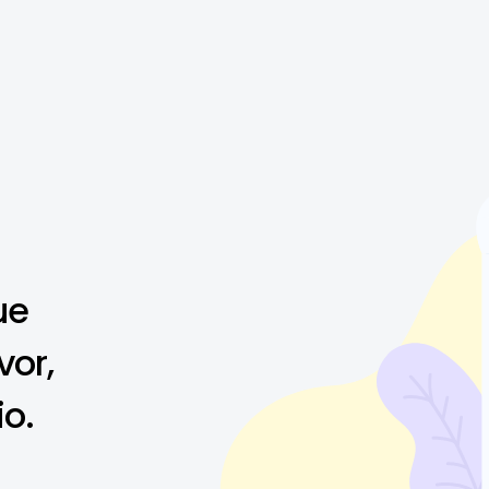
ue
vor,
io.