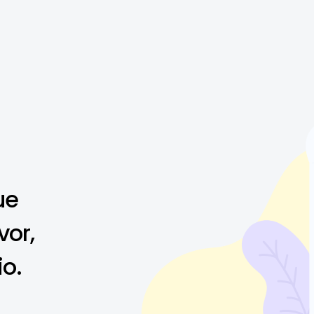
ue
vor,
io.