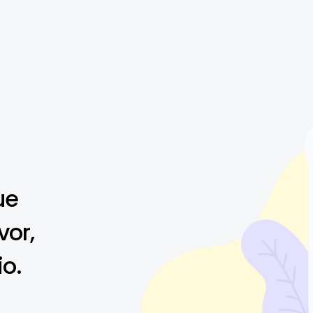
ue
vor,
io.