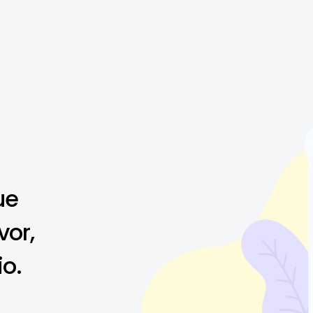
ue
vor,
io.