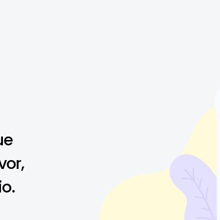
ue
vor,
io.