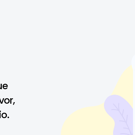
ue
vor,
io.