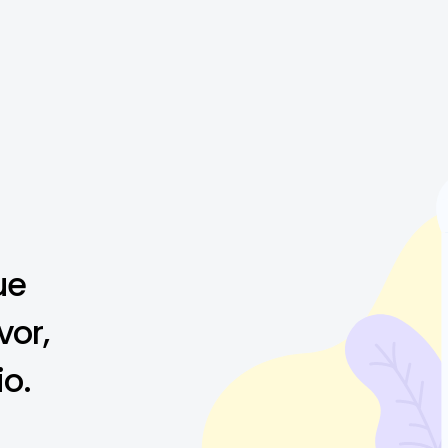
ue
vor,
io.