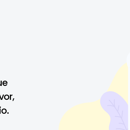
ue
vor,
io.