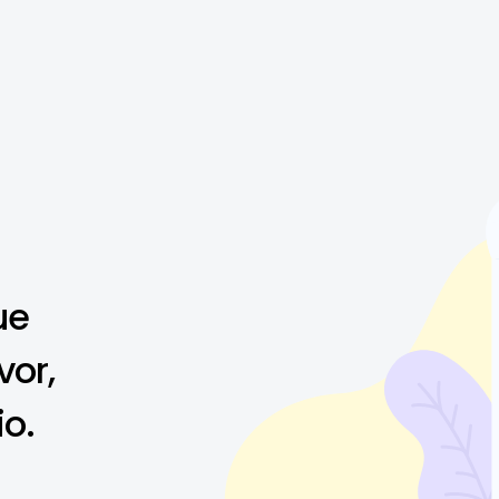
ue
vor,
io.