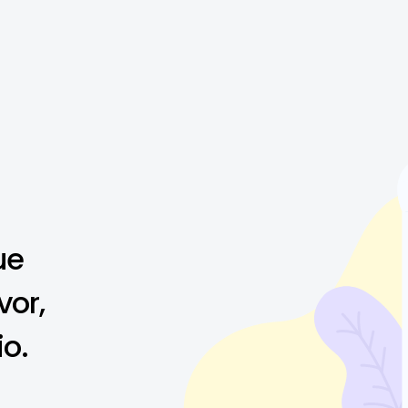
ue
vor,
io.