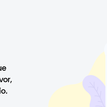
ue
vor,
io.