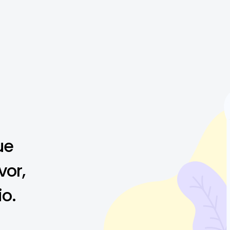
ue
vor,
io.