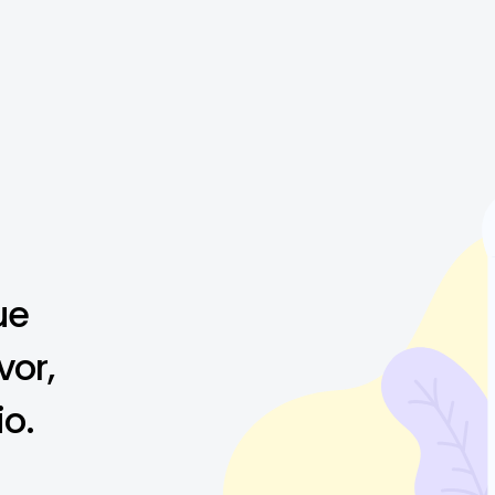
ue
vor,
io.