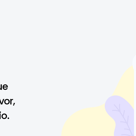
ue
vor,
io.