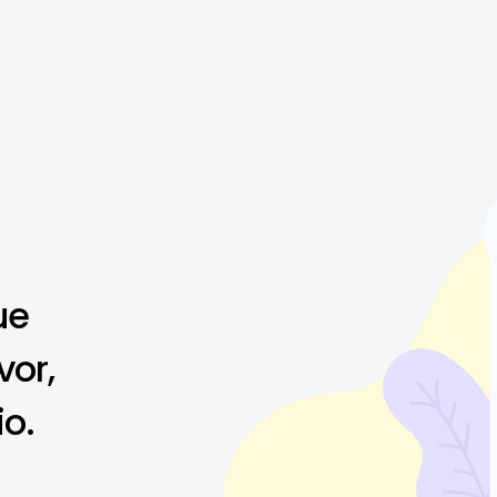
ue
vor,
io.