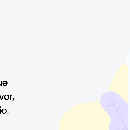
ue
vor,
io.