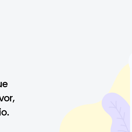
ue
vor,
io.