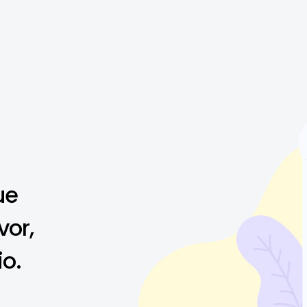
ue
vor,
io.