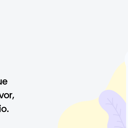
ue
vor,
io.