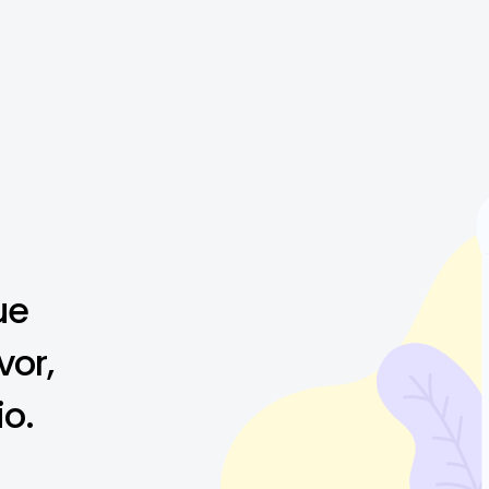
ue
vor,
io.