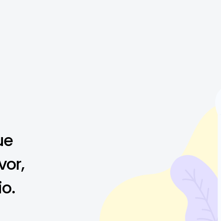
ue
vor,
io.