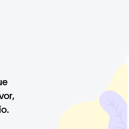
ue
vor,
io.