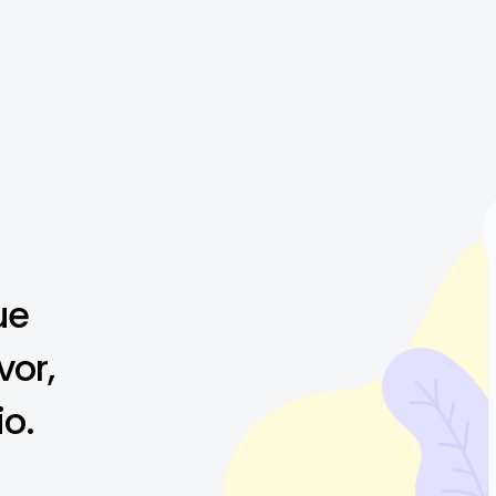
ue
vor,
io.