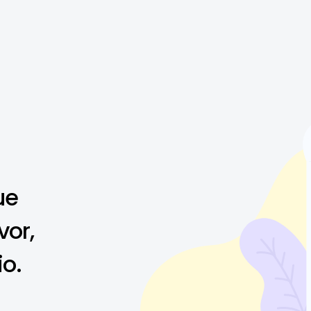
ue
vor,
io.