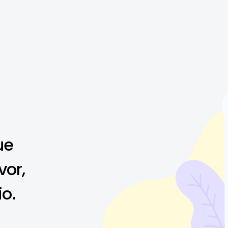
ue
vor,
io.