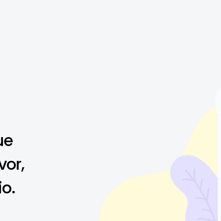
ue
vor,
io.