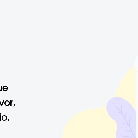
ue
vor,
io.