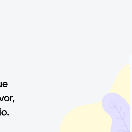
ue
vor,
io.