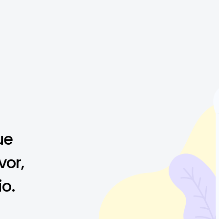
ue
vor,
io.