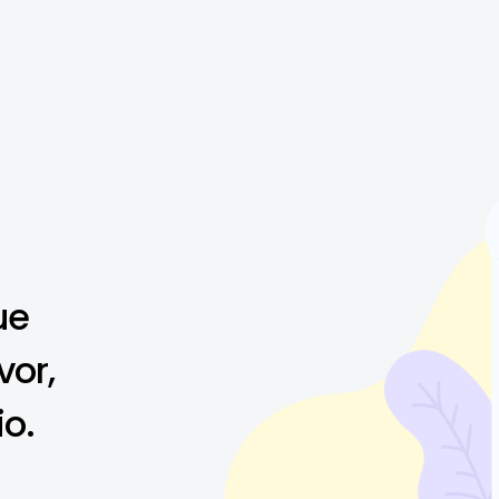
ue
vor,
io.