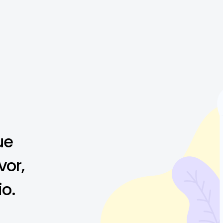
ue
vor,
io.