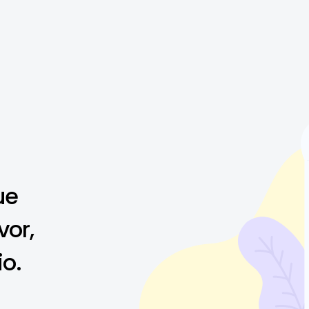
ue
vor,
io.