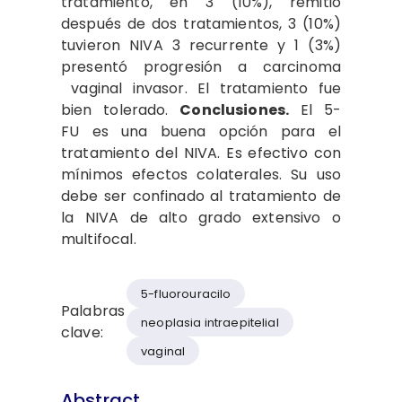
tratamien­to, en 3 (10%), remitió
después de dos tratamientos, 3 (10%)
tu­vieron NIVA 3 recurrente y 1 (3%)
presentó progresión a carcinoma​
vaginal invasor. El tratamiento fue
bien tolerado.
Conclusiones.
El 5-
FU es una buena opción para el
tratamiento del NIVA. Es efecti­vo con
mínimos efectos colatera­les. Su uso
debe ser confinado al tratamiento de
la NIVA de alto grado extensivo o
multifocal.
5-fluorouracilo
Palabras
neo­plasia intraepitelial
clave:
vaginal
Abstract