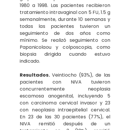
1980 a 1998. Las pacientes recibieron
tratamiento intravaginal con 5 FU, 1.5 g
semanalmente, durante 1​0 semanas y
todas las pacientes tuvieron un
seguimien­to de dos años como
mínimo. Se realizó seguimiento con
Papani­colaou y colposcopia, como
biopsia dirigida cuando estuvo
indicado.
Resultados.
Veintiocho (93%), de las
pacientes con NIVA tuvieron
concurrentemente neo­plasia
escamosa anogenital, in­cluyendo 5
con carcinoma cervi­cal invasor y 23
con neoplasia intraepitelial cervical.
En 23 de las 30 pacientes (77%), el
NIVA remitió después de un