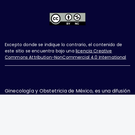
Excepto donde se indique lo contrario, el contenido de
este sitio se encuentra bajo una
licencia Creative
Commons Attribution-NonCommercial 4.0 International
Ginecología y Obstetricia de México, es una difusión
mensual por la Federación Mexicana de Colegios de
Obstetricia y Ginecología A.C., fundada por la
Asociación Mexicana de Ginecología y Obstetricia
A.C. Nueva York #38, colonia Nápoles, Ciudad de
México, Delegación Benito Juárez, CP 03810.
Teléfono: 5689-4320,