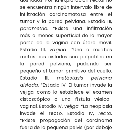
dos lados. Por la exploración rectal no
se encuentra ningún intervalo libre de
infiltración carcinomatosa entre el
tumor y la pared pelviana. Estadio III,
parametrio.
“Existe una infiltración
más o menos superficial de la mayor
parte de la vagina con útero móvil.
Estadio III,
vagina.
“Una o muchas
metástasis aisladas son palpables en
la pared pelviana, pudiendo ser
pequeño el tumor primitivo del cuello.
Estadio III,
metástasis pelviana
aislada.
“Estadio IV. El tumor invade la
vejiga, como lo establece el examen
cistoscópico o una fístula vésico-
vaginal. Estadio IV,
vejiga.
“La neoplasia
invade el recto. Estadio IV,
recto.
“Existe propagación del carcinoma
fuera de la pequeña pelvis (por debajo