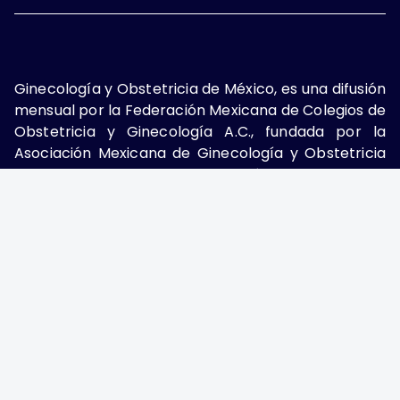
Ginecología y Obstetricia de México, es una difusión
mensual por la Federación Mexicana de Colegios de
Obstetricia y Ginecología A.C., fundada por la
Asociación Mexicana de Ginecología y Obstetricia
A.C. Nueva York #38, colonia Nápoles, Ciudad de
México, Delegación Benito Juárez, CP 03810.
Teléfono: 5689-4320,
https://ginecologiayobstetricia.org.mx/,
enieto@enieto.mx. Editor responsable: Enrique
Nieto Ramírez. Reserva de derecho al uso exclusivo:
04-2017-080418390200-203. ISSN Electrónico:
2594-2034 ambos otorgados por el Instituto
Nacional de Derechos de Autor. Encargado de la
última actualización: Edición y Farmacia S.A. de C.V.
(Nieto Editores), 2025.