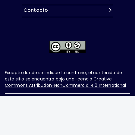
Contacto
Excepto donde se indique lo contrario, el contenido de
este sitio se encuentra bajo una
licencia Creative
Commons Attribution-NonCommercial 4.0 International
Ginecología y Obstetricia de México, es una difusión
mensual por la Federación Mexicana de Colegios de
Obstetricia y Ginecología A.C., fundada por la