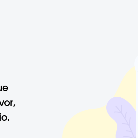
ue
vor,
io.