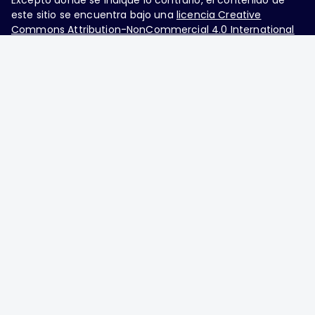
Excepto donde se indique lo contrario, el contenido de
este sitio se encuentra bajo una
licencia Creative
Commons Attribution-NonCommercial 4.0 International
Ginecología y Obstetricia de México, es una difusión
mensual por la Federación Mexicana de Colegios de
Obstetricia y Ginecología A.C., fundada por la
Asociación Mexicana de Ginecología y Obstetricia
A.C. Nueva York #38, colonia Nápoles, Ciudad de
México, Delegación Benito Juárez, CP 03810.
Teléfono: 5689-4320,
https://ginecologiayobstetricia.org.mx/,
enieto@enieto.mx. Editor responsable: Enrique
Nieto Ramírez. Reserva de derecho al uso exclusivo:
04-2017-080418390200-203. ISSN Electrónico:
2594-2034 ambos otorgados por el Instituto
Nacional de Derechos de Autor. Encargado de la