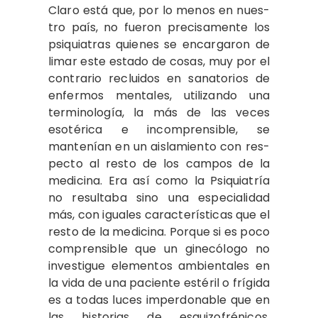
Claro está que, por lo menos en nues­
tro país, no fueron precisamente los
psi­quiatras quienes se encargaron de
limar este estado de cosas, muy por el
contrario recluidos en sanatorios de
enfermos men­tales, utilizando una
terminología, la más de las veces
esotérica e incomprensible, se
mantenían en un aislamiento con res­
pecto al resto de los campos de la
medi­cina. Era así como la Psiquiatría
no resul­taba sino una especialidad
más, con igua­les características que el
resto de la me­dicina. Porque si es poco
comprensible que un ginecólogo no
investigue elemen­tos ambientales en
la vida de una pacien­te estéril o frígida
es a todas luces im­perdonable que en
las historias de esqui­zofrénicos,