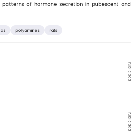
ct patterns of hormone secretion in pubescent and
eas
polyamines
rats
Publicidad
Publicidad