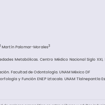
1
3
Martín Palomar-Morales
dades Metabólicas. Centro Médico Nacional Siglo XXI, l
igación. Facultad de Odontología. UNAM México DF
Morfología y Función ENEP Iztacala. UNAM Tlalnepantla E