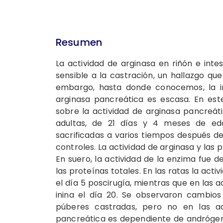
Resumen
La actividad de arginasa en riñón e int
sensi­ble a la castración, un hallazgo qu
embar­go, hasta donde conocemos, la in
arginasa pan­creática es escasa. En este
sobre la actividad de arginasa pancreáti
adultas, de 21 días y 4 meses de eda
sacrificadas a varios tiempos después de
controles. La actividad de argina­sa y las
En suero, la actividad de la enzima fue de
las proteínas totales. En las ratas la act​i
el día 5 posc​irugía, mientras que en las a
inina el día 20​. Se observaron cambios
púberes castradas, pero no en las adul
pancreática es dependiente de andrógeno