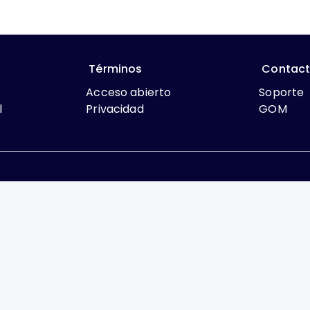
Términos
Contac
Acceso abierto
Soporte
l
Privacidad
GOM
que lo contrario, el contenido de este sitio se encuentra bajo
rcial 4.0 International
México, es una difusión mensual por la Federación Mexic