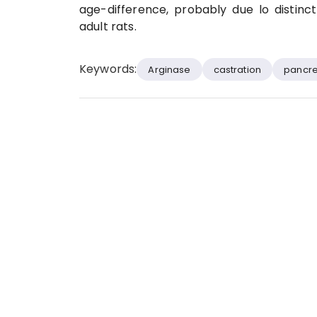
age-difference, probably due lo distin
adult rats.
Keywords:
Arginase
castration
pancr