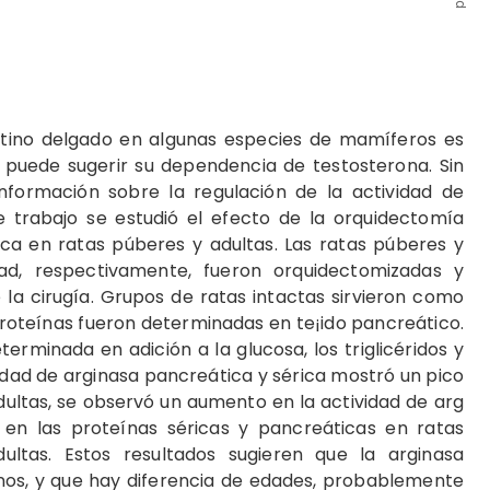
estino delgado en algunas especies de mamíferos es
e puede sugerir su dependen­cia de testosterona. Sin
formación sobre la regulación de la actividad de
 tra­bajo se estudió el efecto de la or­quidectomía
ca en ratas púberes y adultas. Las ratas pú­beres y
d, respectivamen­te, fueron orquidectomizadas y
 la cirugía. Grupos de ratas intactas sirvieron como
 proteínas fueron determi­nadas en te¡ido pancreático.
terminada en adición a la glucosa, los triglicéridos y
v​idad de arg​inasa pancreáti­ca y sérica mostró un pico
dultas​, se observó un aumento en la act​iv​idad de arg​
 en​ las proteínas séricas y pancreáti­cas en ratas
tas. Estos re­sultados sugieren que la argina­sa
s, y que hay dife­rencia de edades, probablemen­te