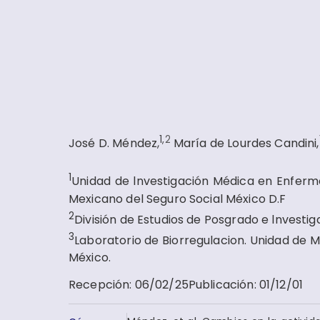
1,
2
José D. Méndez
,
María de Lourdes Candini,
1
Unidad de lnvestigación Médica en Enferme
Mexicano del Seguro Social México D.F
2
División de Estudios de Posgrado e lnvest
3
Laboratorio de Biorregulacion. Unidad de 
México.
Recepción
:
06/02/25
Publicación
:
01/12/01