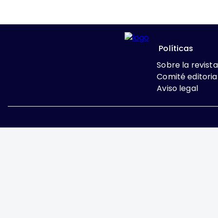
Políticas
Sobre la revista
Comité editoria
Aviso legal
Excepto donde se indi
Attribution-NonComme
Ginecología y Obstetricia de 