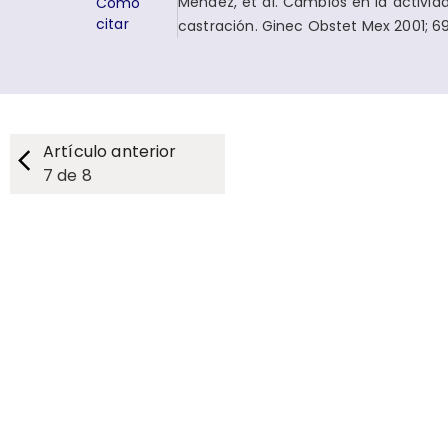
Méndez, et al. Cambios en la activid
Cómo
citar
castración. Ginec Obstet Mex 2001; 69
Artículo anterior
7
de
8