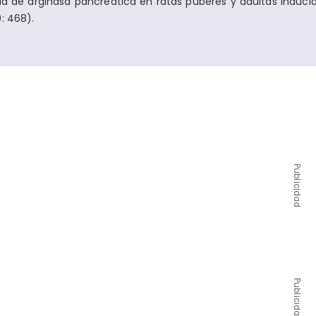
ad de arginasa pancreática en ratas púberes y adultas inducid
: 468).
Publicidad
Publicidad