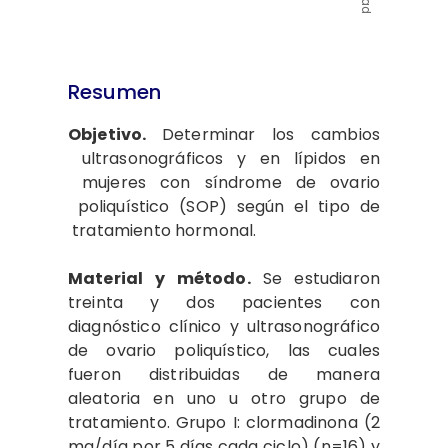
Resumen
Objetivo.
Determinar los cambios​
ultrasonográficos y en lípidos en​
mujeres con síndrome de ovario​
poliquístico (SOP) según el tipo de​
tratamiento hormonal.
Material y​ método.
Se estudiaron
treinta y dos​ pacientes con
diagnóstico clínico y​ ultrasonográfico
de ovario poliquístico,​ las cuales
fueron distribuidas​ de manera
aleatoria en uno u otro​ grupo de
tratamiento. Grupo ​I: clormadinona​ (2
mg/día por 5 días cada​ ciclo) (n=16) y