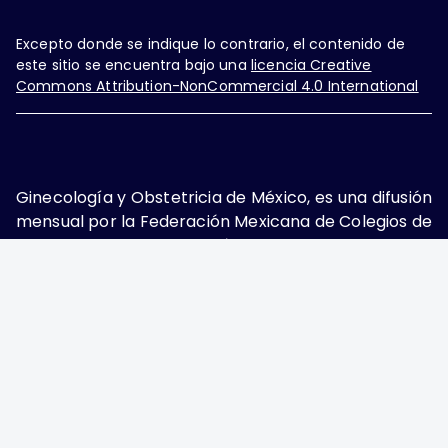
Excepto donde se indique lo contrario, el contenido de
este sitio se encuentra bajo una
licencia Creative
Commons Attribution-NonCommercial 4.0 International
Ginecología y Obstetricia de México, es una difusión
mensual por la Federación Mexicana de Colegios de
Obstetricia y Ginecología A.C., fundada por la
Asociación Mexicana de Ginecología y Obstetricia
A.C. Nueva York #38, colonia Nápoles, Ciudad de
México, Delegación Benito Juárez, CP 03810.
Teléfono: 5689-4320,
https://ginecologiayobstetricia.org.mx/,
enieto@enieto.mx. Editor responsable: Enrique
Nieto Ramírez. Reserva de derecho al uso exclusivo:
04-2017-080418390200-203. ISSN Electrónico: