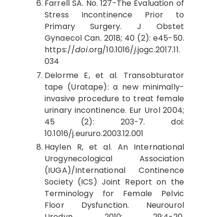
Farrell SA. No. 127-The Evaluation of
Stress Incontinence Prior to
Primary Surgery. J Obstet
Gynaecol Can. 2018; 40 (2): e45-50.
https://
doi
.org/10.1016/
j
.jogc.2017.11.
034
Delorme E, et al. Transobturator
tape (Uratape): a new minimally-
invasive procedure to treat female
urinary incontinence. Eur Urol 2004;
45 (2): 203-7. doi:
10.1016/j.eururo.2003.12.001
Haylen R, et al. An International
Urogynecological Association
(IUGA)/International Continence
Society (ICS) Joint Report on the
Terminology for Female Pelvic
Floor Dysfunction. Neurourol
Urodyn. 2010; 29:4-20.