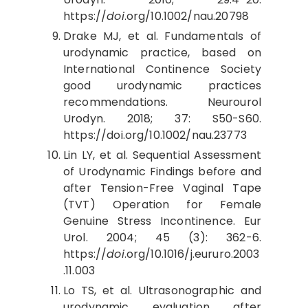
https://
doi
.org/10.1002/nau.20798
Drake MJ, et al. Fundamentals of
urodynamic practice, based on
International Continence Society
good urodynamic practices
recommendations. Neurourol
Urodyn. 2018; 37: S50-S60.
https://doi.org/10.1002/nau.23773
Lin LY, et al. Sequential Assessment
of Urodynamic Findings before and
after Tension-Free Vaginal Tape
(TVT) Operation for Female
Genuine Stress Incontinence. Eur
Urol. 2004; 45 (3): 362-6.
https://
doi
.org/10.1016/j.eururo.2003
.11.003
Lo TS, et al. Ultrasonographic and
urodynamic evaluation after