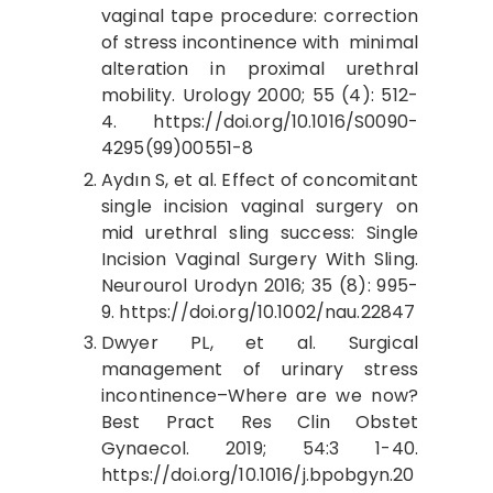
vaginal tape procedure: correction
of stress incontinence with minimal
alteration in proximal urethral
mobility. Urology 2000; 55 (4): 512-
4. https://doi.org/10.1016/S0090-
4295(99)00551-8
Aydın S, et al. Effect of concomitant
single incision vaginal surgery on
mid urethral sling success: Single
Incision Vaginal Surgery With Sling.
Neurourol Urodyn 2016; 35 (8): 995-
9. https://doi.org/10.1002/nau.22847
Dwyer PL, et al. Surgical
management of urinary stress
incontinence–Where are we now?
Best Pract Res Clin Obstet
Gynaecol. 2019; 54:3 1-40.
https://doi.org/10.1016/j.bpobgyn.20