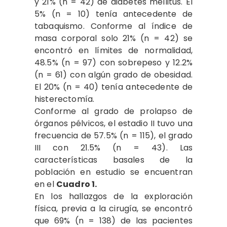
y 21% (n = 42) de diabetes mellitus. El
5% (n = 10) tenía antecedente de
tabaquismo. Conforme al índice de
masa corporal solo 21% (n = 42) se
encontró en límites de normalidad,
48.5% (n = 97) con sobrepeso y 12.2%
(n = 61) con algún grado de obesidad.
El 20% (n = 40) tenía antecedente de
histerectomía.
Conforme al grado de prolapso de
órganos pélvicos, el estadio II tuvo una
frecuencia de 57.5% (n = 115), el grado
III con 21.5% (n = 43). Las
características basales de la
población en estudio se encuentran
en el
Cuadro 1.
En los hallazgos de la exploración
física, previa a la cirugía, se encontró
que 69% (n = 138) de las pacientes