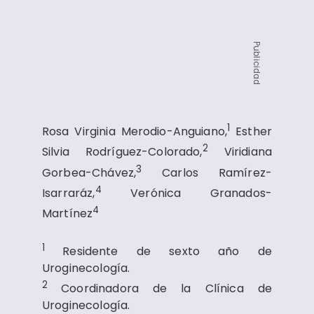
Publicidad
1
Rosa Virginia Merodio-Anguiano,
Esther
2
Silvia Rodríguez-Colorado,
Viridiana
3
Gorbea-Chávez,
Carlos Ramírez-
4
Isarraráz,
Verónica Granados-
4
Martínez
1
Residente de sexto año de
Uroginecología.
2
Coordinadora de la Clínica de
Uroginecología.