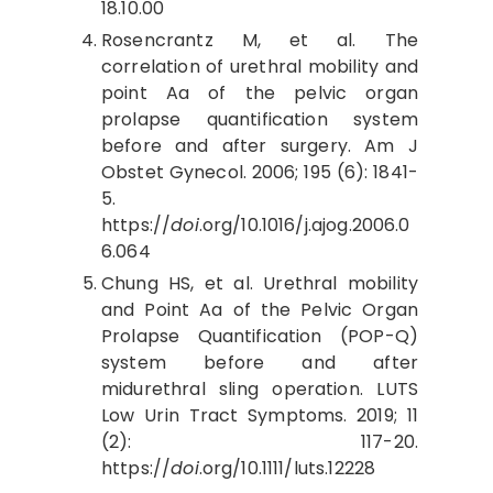
18.10.00
Rosencrantz M, et al. The
correlation of urethral mobility and
point Aa of the pelvic organ
prolapse quantification system
before and after surgery. Am J
Obstet Gynecol. 2006; 195 (6): 1841-
5.
https://
doi
.org/10.1016/j.ajog.2006.0
6.064
Chung HS, et al. Urethral mobility
and Point Aa of the Pelvic Organ
Prolapse Quantification (POP-Q)
system before and after
midurethral sling operation. LUTS
Low Urin Tract Symptoms. 2019; 11
(2): 117-20.
https://
doi
.org/10.1111/luts.12228