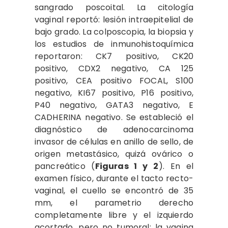
sangrado poscoital. La citología
vaginal reportó: lesión intraepitelial de
bajo grado. La colposcopia, la biopsia y
los estudios de inmunohistoquímica
reportaron: CK7 positivo, CK20
positivo, CDX2 negativo, CA 125
positivo, CEA positivo FOCAL, S100
negativo, KI67 positivo, P16 positivo,
P40 negativo, GATA3 negativo, E
CADHERINA negativo. Se estableció el
diagnóstico de adenocarcinoma
invasor de células en anillo de sello, de
origen metastásico, quizá ovárico o
pancreático (
Figuras 1 y 2
). En el
examen físico, durante el tacto recto-
vaginal, el cuello se encontró de 35
mm, el parametrio derecho
completamente libre y el izquierdo
acortado, pero no tumoral; la vagina