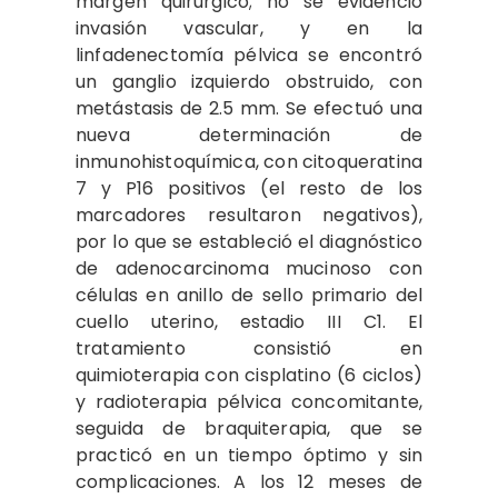
margen quirúrgico; no se evidenció
invasión vascular, y en la
linfadenectomía pélvica se encontró
un ganglio izquierdo obstruido, con
metástasis de 2.5 mm. Se efectuó una
nueva determinación de
inmunohistoquímica, con citoqueratina
7 y P16 positivos (el resto de los
marcadores resultaron negativos),
por lo que se estableció el diagnóstico
de adenocarcinoma mucinoso con
células en anillo de sello primario del
cuello uterino, estadio III C1. El
tratamiento consistió en
quimioterapia con cisplatino (6 ciclos)
y radioterapia pélvica concomitante,
seguida de braquiterapia, que se
practicó en un tiempo óptimo y sin
complicaciones. A los 12 meses de