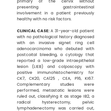
primary of the cervix without
presenting gastrointestinal
involvement in a patient previously
healthy with no risk factors.
CLINICAL CASE:
A 31-year-old patient
with no pathological history diagnosed
with an invasive signet ring cell
adenocarcinoma who debuted with
postcoital bleeding, a cytology that
reported a low-grade intraepithelial
lesion (LIEB) and colposcopy with
positive immunohistochemistry for
CK7, CK20, CA125 , CEA, P16, KI67.
Complementary studies were
performed, metastatic lesions were
ruled out, classifying it as stage IB2, a
radical hysterectomy, pelvic
lymphadenectomy was carried out,