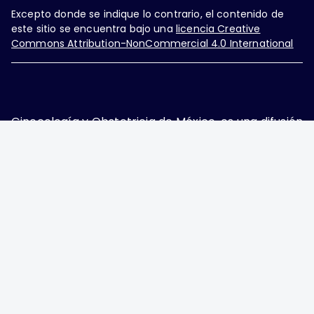
Excepto donde se indique lo contrario, el contenido de
este sitio se encuentra bajo una
licencia Creative
Commons Attribution-NonCommercial 4.0 International
Ginecología y Obstetricia de México, es una difusión
mensual por la Federación Mexicana de Colegios de
Obstetricia y Ginecología A.C., fundada por la
Asociación Mexicana de Ginecología y Obstetricia
A.C. Nueva York #38, colonia Nápoles, Ciudad de
México, Delegación Benito Juárez, CP 03810.
Teléfono: 5689-4320,
https://ginecologiayobstetricia.org.mx/,
enieto@enieto.mx. Editor responsable: Enrique
Nieto Ramírez. Reserva de derecho al uso exclusivo:
04-2017-080418390200-203. ISSN Electrónico:
2594-2034 ambos otorgados por el Instituto