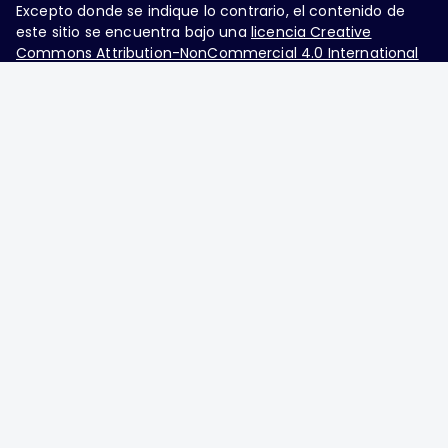
Excepto donde se indique lo contrario, el contenido de
este sitio se encuentra bajo una
licencia Creative
Commons Attribution-NonCommercial 4.0 International
Ginecología y Obstetricia de México, es una difusión
mensual por la Federación Mexicana de Colegios de
Obstetricia y Ginecología A.C., fundada por la
Asociación Mexicana de Ginecología y Obstetricia
A.C. Nueva York #38, colonia Nápoles, Ciudad de
México, Delegación Benito Juárez, CP 03810.
Teléfono: 5689-4320,
https://ginecologiayobstetricia.org.mx/,
enieto@enieto.mx. Editor responsable: Enrique
Nieto Ramírez. Reserva de derecho al uso exclusivo:
04-2017-080418390200-203. ISSN Electrónico:
2594-2034 ambos otorgados por el Instituto